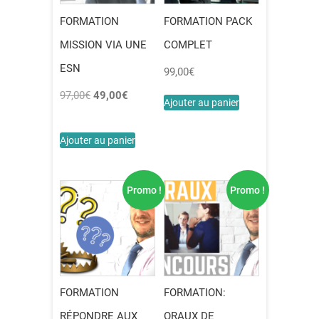
FORMATION
FORMATION PACK
MISSION VIA UNE
COMPLET
ESN
99,00
€
Le
Le
97,00
€
49,00
€
Ajouter au panier
prix
prix
initial
actuel
Ajouter au panier
était :
est :
97,00€.
49,00€.
Promo !
Promo !
FORMATION
FORMATION:
RÉPONDRE AUX
ORAUX DE