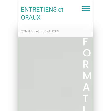
ENTRETIENS et
ORAUX
CONSEILS et FORMATIONS
F
O
R
M
A
T
I