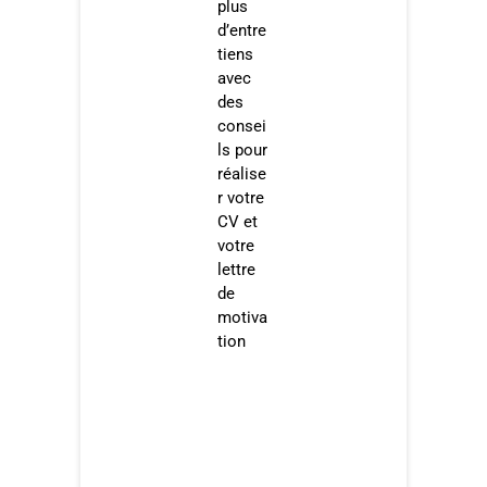
plus
d’entre
tiens
avec
des
consei
ls pour
réalise
r votre
CV et
votre
lettre
de
motiva
tion​