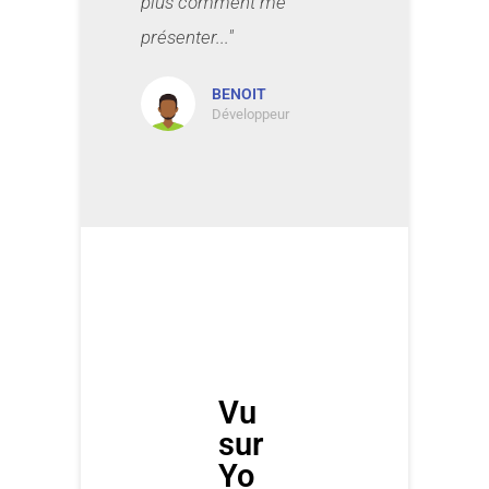
plus comment me
présenter..."
BENOIT
Développeur
Vu
sur
Yo