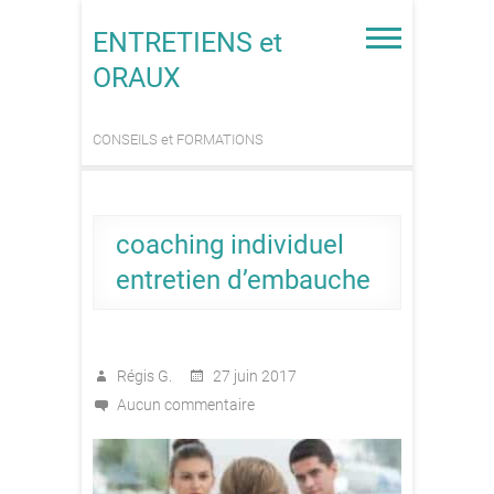
Skip
to
ENTRETIENS et
content
ORAUX
CONSEILS et FORMATIONS
coaching individuel
entretien d’embauche
Régis G.
27 juin 2017
Aucun commentaire