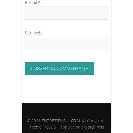
E-mail
*
Site web
© 2026
ENTRETIENS et ORAUX
| Conçu par
Thème Freesia
| Propulsé par:
WordPress