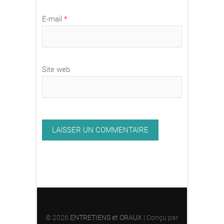
E-mail
*
Site web
© 2026
ENTRETIENS et ORAUX
| Conçu par