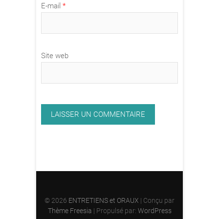
E-mail
*
Site web
© 2026
ENTRETIENS et ORAUX
| Conçu par
Thème Freesia
| Propulsé par:
WordPress