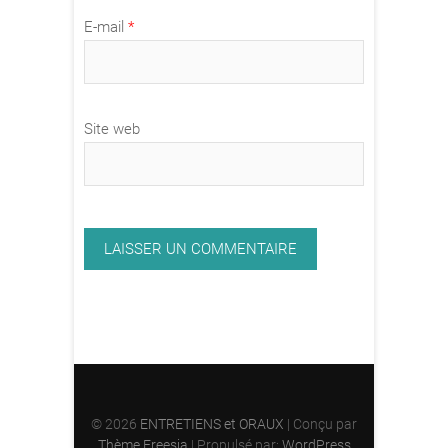
E-mail
*
Site web
© 2026
ENTRETIENS et ORAUX
| Conçu par
Thème Freesia
| Propulsé par:
WordPress