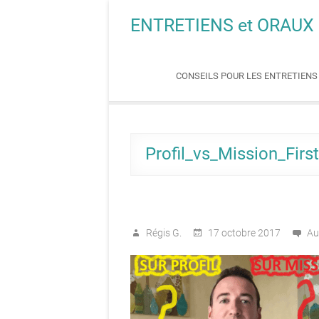
Skip
ENTRETIENS et ORAUX
to
content
CONSEILS POUR LES ENTRETIEN
Profil_vs_Mission_Fi
Régis G.
17 octobre 2017
Au