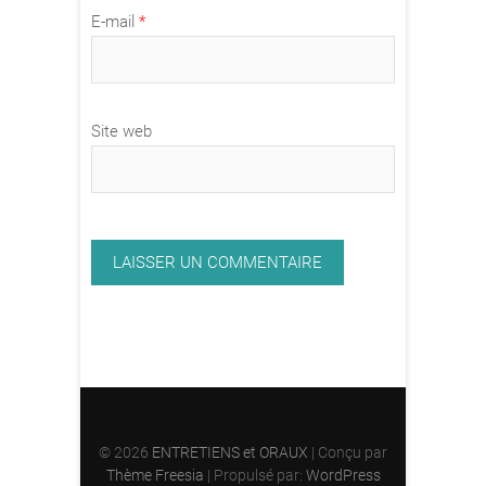
E-mail
*
Site web
© 2026
ENTRETIENS et ORAUX
| Conçu par
Thème Freesia
| Propulsé par:
WordPress