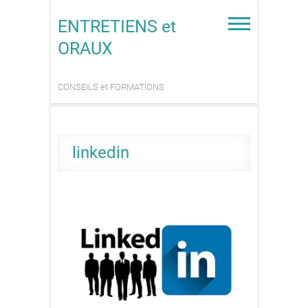
Skip
to
ENTRETIENS et
content
ORAUX
CONSEILS et FORMATIONS
linkedin